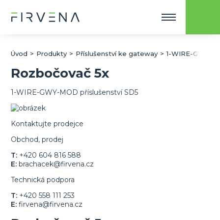
Úvod
Produkty
Příslušenství ke gateway
1-WIRE-GWY-MOD
Rozbočovač 5x
1-WIRE-GWY-MOD příslušenství
SD5
Kontaktujte prodejce
Obchod, prodej
T:
+420 604 816 588
E:
brachacek@firvena.cz
Technická podpora
T:
+420 558 111 253
E:
firvena@firvena.cz