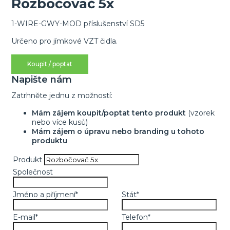
Rozbočovač 5x
1-WIRE-GWY-MOD příslušenství
SD5
Určeno pro jímkové VZT čidla.
Koupit / poptat
Napište nám
Zatrhněte jednu z možností:
Mám zájem koupit/poptat tento produkt
(vzorek
nebo více kusů)
Mám zájem o úpravu nebo branding u tohoto
produktu
Produkt
Společnost
Jméno a příjmení
*
Stát
*
E-mail
*
Telefon
*