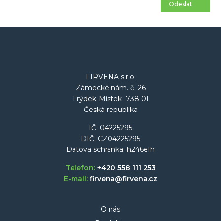
Odeslat
FIRVENA s.r.o.
Zámecké nám. č. 26
Frýdek-Místek 738 01
Česká republika
IČ: 04225295
DIČ: CZ04225295
Datová schránka: h246efh
Telefon:
+420 558 111 253
E-mail:
firvena@firvena.cz
O nás